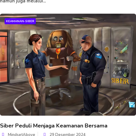
namun juga melalui...
KEAMANAN-SIBER
Siber Peduli Menjaga Keamanan Bersama
MindsetAbove
29 Desember 2024