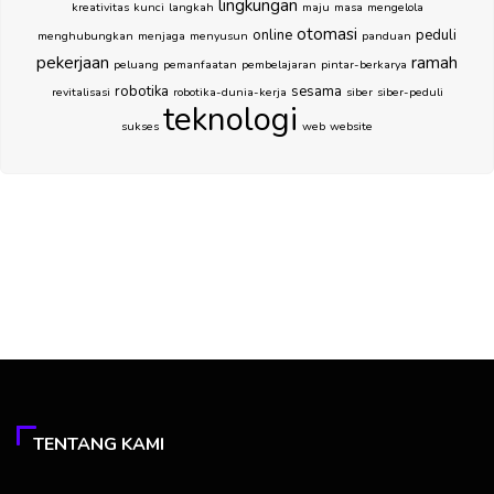
lingkungan
kreativitas
kunci
langkah
maju
masa
mengelola
otomasi
online
peduli
menghubungkan
menjaga
menyusun
panduan
pekerjaan
ramah
peluang
pemanfaatan
pembelajaran
pintar-berkarya
robotika
sesama
revitalisasi
robotika-dunia-kerja
siber
siber-peduli
teknologi
sukses
web
website
TENTANG KAMI