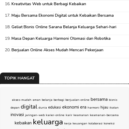
Kreativitas Web untuk Berbagi Kebaikan
Maju Bersama Ekonomi Digital untuk Kebaikan Bersama
Geliat Bisnis Online Sarana Belanja Keluarga Sehari-hari
Masa Depan Keluarga Harmoni Otomasi dan Robotika
Berjualan Online Akses Mudah Mencari Pekerjaan
TOPIK HANGAT
bersama
akses-mudah
aman
belanja
berbagi
berjualan-online
bisnis
digital
ekonomi
era
edukasi
hijau
depan
dunia
harmoni
ikatan
inovasi
jaringan-web
karier-online
karir
keamanan
keamanan-bersama
keluarga
kebaikan
kerja
keuangan
kolaborasi
koneksi